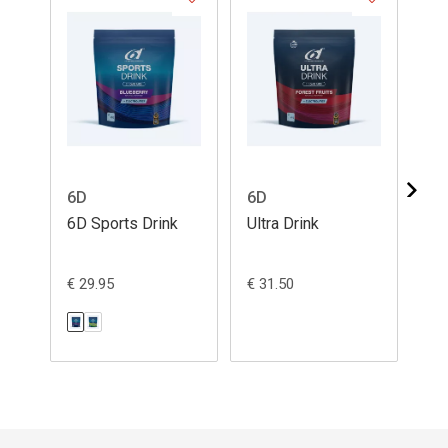
6D
6D
Ma
6D Sports Drink
Ultra Drink
Ma
16
€ 29.95
€ 31.50
€ 2