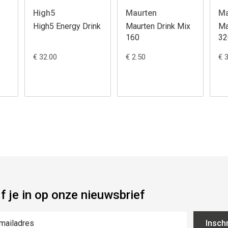
High5
Maurten
Ma
High5 Energy Drink
Maurten Drink Mix
Ma
160
32
€ 32.00
€ 2.50
€ 
jf je in op onze nieuwsbrief
Inschr