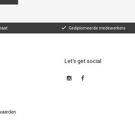
maat
Gediplomeerde medewerkers
Let's get social
waarden